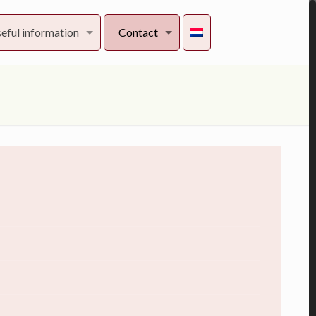
eful information
Contact